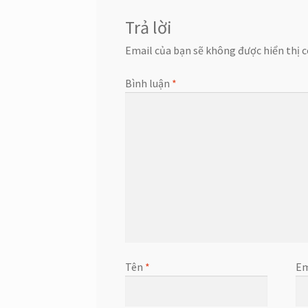
viết
Trả lời
Email của bạn sẽ không được hiển thị c
Bình luận
*
Tên
*
Em