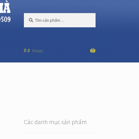
Tìm
Tìm
kiếm:
kiếm
0
₫
0 mục
Các danh mục sản phẩm