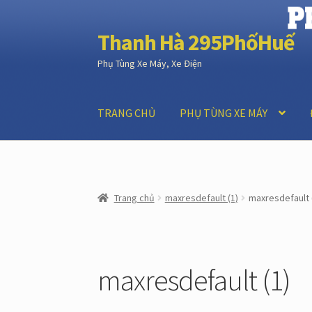
Thanh Hà 295PhốHuế
Đi
Chuyển
đến
đến
Phụ Tùng Xe Máy, Xe Điện
Điều
nội
hướng
dung
TRANG CHỦ
PHỤ TÙNG XE MÁY
Trang chủ
ĐẶT HÀNG
GIỎ HÀNG
LIÊN HỆ
Trang chủ
maxresdefault (1)
maxresdefault 
maxresdefault (1)