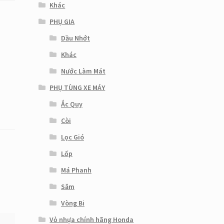
Khác
PHỤ GIA
Dầu Nhớt
Khác
Nước Làm Mát
PHỤ TÙNG XE MÁY
Ắc Quy
Còi
Lọc Gió
Lốp
Má Phanh
Săm
Vòng Bi
Vỏ nhựa chính hãng Honda