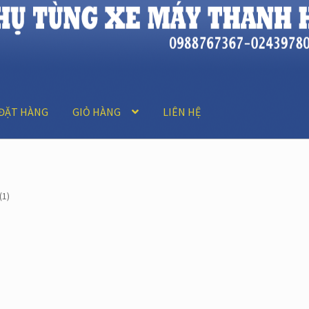
ĐẶT HÀNG
GIỎ HÀNG
LIÊN HỆ
(1)