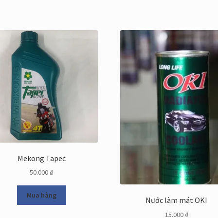
Mekong Tapec
50.000
₫
Mua hàng
Nước làm mát OKI
15.000
₫