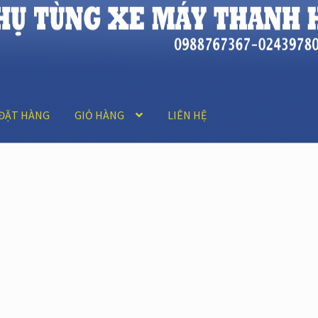
ĐẶT HÀNG
GIỎ HÀNG
LIÊN HỆ