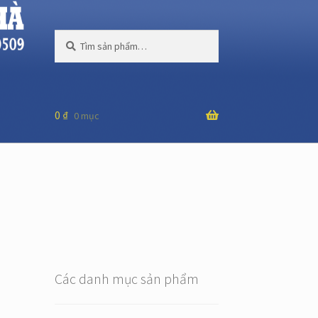
Tìm
Tìm
kiếm:
kiếm
0
₫
0 mục
Các danh mục sản phẩm