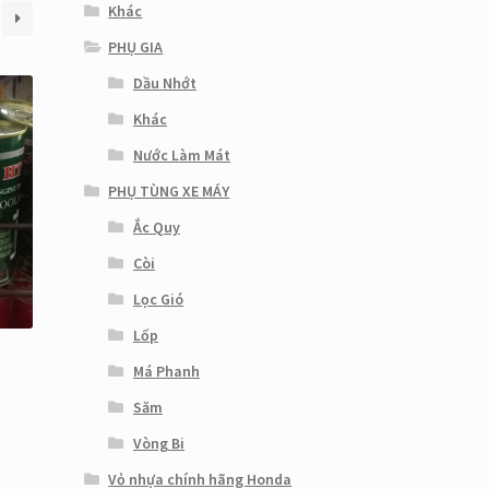
Khác
PHỤ GIA
Dầu Nhớt
Khác
Nước Làm Mát
PHỤ TÙNG XE MÁY
Ắc Quy
Còi
Lọc Gió
Lốp
Má Phanh
Săm
Vòng Bi
Vỏ nhựa chính hãng Honda