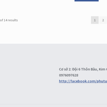
of 14 results
1
2
Cơ sở 2: Đội 6 Thôn Bầu, Ki
0976097628
http://facebook.com/phut