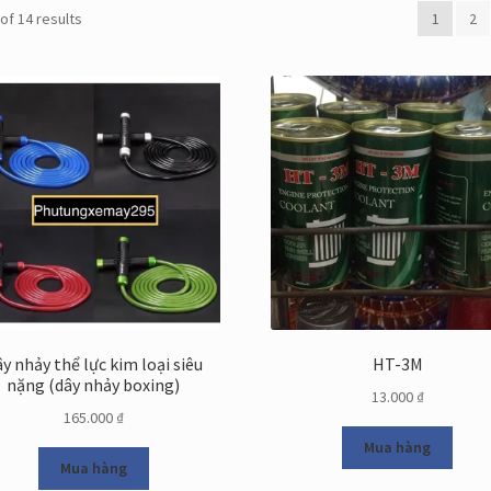
of 14 results
1
2
y nhảy thể lực kim loại siêu
HT-3M
nặng (dây nhảy boxing)
13.000
₫
165.000
₫
Mua hàng
Mua hàng