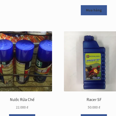
Mua hàng
Nước Rửa Chế
Racer SF
22.000
₫
50.000
₫