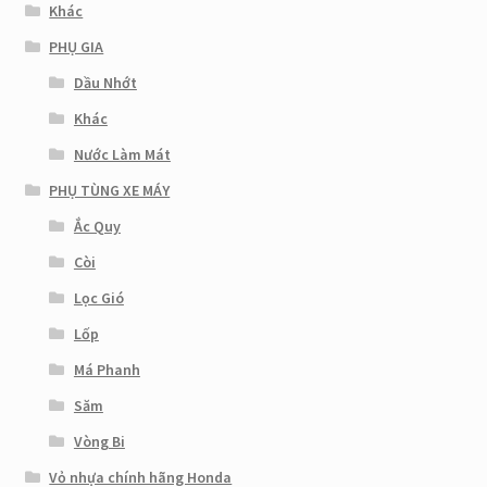
Khác
PHỤ GIA
Dầu Nhớt
Khác
Nước Làm Mát
PHỤ TÙNG XE MÁY
Ắc Quy
Còi
Lọc Gió
Lốp
Má Phanh
Săm
Vòng Bi
Vỏ nhựa chính hãng Honda