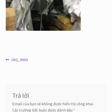
Điều
Bài
IMG_9969
trước:
hướng
bài
viết
Trả lời
Email của bạn sẽ không được hiển thị công khai.
Các trường bắt buộc được đánh dấu
*