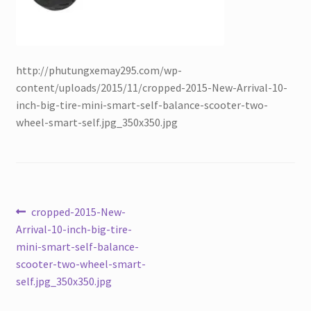
http://phutungxemay295.com/wp-
content/uploads/2015/11/cropped-2015-New-Arrival-10-
inch-big-tire-mini-smart-self-balance-scooter-two-
wheel-smart-self.jpg_350x350.jpg
Điều
Bài
cropped-2015-New-
trước:
Arrival-10-inch-big-tire-
hướng
mini-smart-self-balance-
bài
scooter-two-wheel-smart-
self.jpg_350x350.jpg
viết