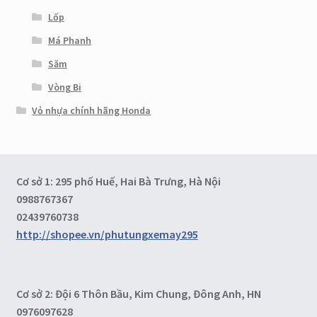
Lốp
Má Phanh
Săm
Vòng Bi
Vỏ nhựa chính hãng Honda
Cơ sở 1: 295 phố Huế, Hai Bà Trưng, Hà Nội
0988767367
02439760738
http://shopee.vn/phutungxemay295
Cơ sở 2: Đội 6 Thôn Bầu, Kim Chung, Đông Anh, HN
0976097628