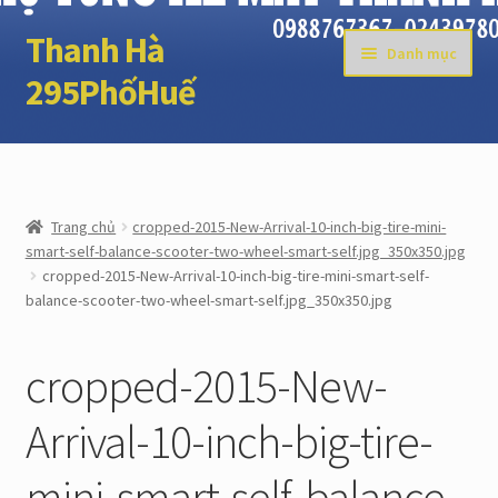
Thanh Hà
Đi
Chuyển
Danh mục
đến
đến
295PhốHuế
Điều
nội
hướng
dung
Trang chủ
ĐẶT HÀNG
Trang chủ
cropped-2015-New-Arrival-10-inch-big-tire-mini-
smart-self-balance-scooter-two-wheel-smart-self.jpg_350x350.jpg
GIỎ HÀNG
cropped-2015-New-Arrival-10-inch-big-tire-mini-smart-self-
balance-scooter-two-wheel-smart-self.jpg_350x350.jpg
TÀI KHOẢN
cropped-2015-New-
THANH TOÁN
Arrival-10-inch-big-tire-
LIÊN HỆ
mini-smart-self-balance-