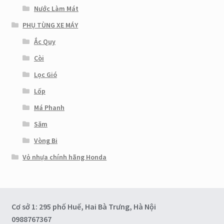
Nước Làm Mát
PHỤ TÙNG XE MÁY
Ắc Quy
Còi
Lọc Gió
Lốp
Má Phanh
Săm
Vòng Bi
Vỏ nhựa chính hãng Honda
Cơ sở 1: 295 phố Huế, Hai Bà Trưng, Hà Nội
0988767367