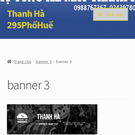
Thanh Hà
Đi
Chuyển
Danh mục
đến
đến
295PhốHuế
Điều
nội
hướng
dung
Trang chủ
ĐẶT HÀNG
Trang chủ
banner 3
banner 3
GIỎ HÀNG
banner 3
TÀI KHOẢN
THANH TOÁN
LIÊN HỆ