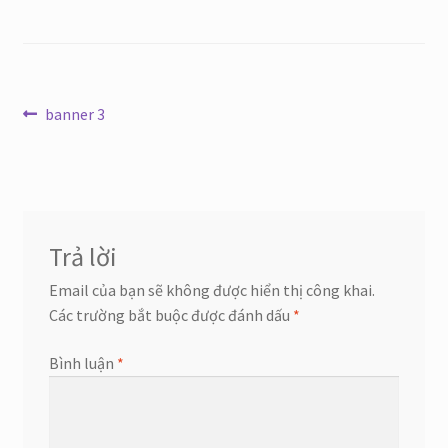
Điều
Bài
banner 3
trước:
hướng
bài
viết
Trả lời
Email của bạn sẽ không được hiển thị công khai.
Các trường bắt buộc được đánh dấu
*
Bình luận
*