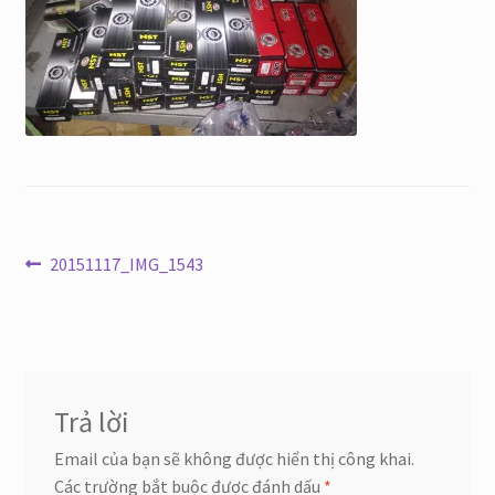
Điều
Bài
20151117_IMG_1543
trước:
hướng
bài
viết
Trả lời
Email của bạn sẽ không được hiển thị công khai.
Các trường bắt buộc được đánh dấu
*