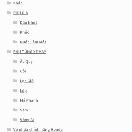
Khác
PHỤ GIA
Dầu Nhớt
Khác
Nước Làm Mát
PHỤ TÙNG XE MÁY
Ắc Quy
Còi
Lọc Gió
Lốp
Má Phanh
Săm
Vòng Bi
Vỏ nhựa chính hãng Honda