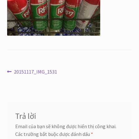
Điều
Bài
20151117_IMG_1531
trước:
hướng
bài
viết
Trả lời
Email của bạn sẽ không được hiển thị công khai.
Các trường bắt buộc được đánh dấu
*