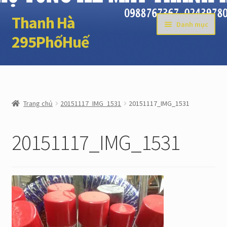
Thanh Hà
Đi
Chuyển
Danh mục
đến
đến
295PhốHuế
Điều
nội
hướng
dung
Trang chủ
ĐẶT HÀNG
Trang chủ
20151117_IMG_1531
20151117_IMG_1531
GIỎ HÀNG
20151117_IMG_1531
TÀI KHOẢN
THANH TOÁN
LIÊN HỆ