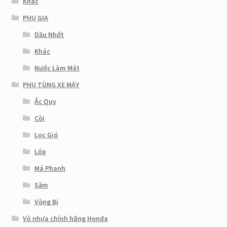
Khác
PHỤ GIA
Dầu Nhớt
Khác
Nước Làm Mát
PHỤ TÙNG XE MÁY
Ắc Quy
Còi
Lọc Gió
Lốp
Má Phanh
Săm
Vòng Bi
Vỏ nhựa chính hãng Honda