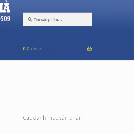
Tìm
Tìm
kiếm:
kiếm
0
₫
0 mục
Các danh mục sản phẩm