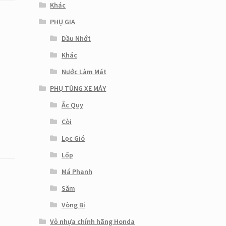
Khác
PHỤ GIA
Dầu Nhớt
Khác
Nước Làm Mát
PHỤ TÙNG XE MÁY
Ắc Quy
Còi
Lọc Gió
Lốp
Má Phanh
Săm
Vòng Bi
Vỏ nhựa chính hãng Honda