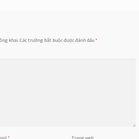
ông khai.
Các trường bắt buộc được đánh dấu
*
ail
*
Trang web