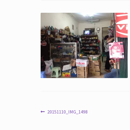
Điều
Bài
20151110_IMG_1498
trước:
hướng