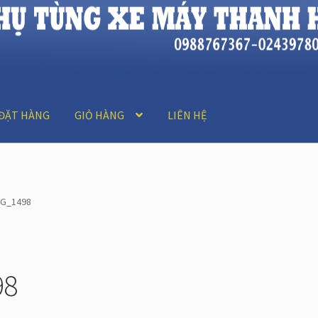
ĐẶT HÀNG
GIỎ HÀNG
LIÊN HỆ
MG_1498
98