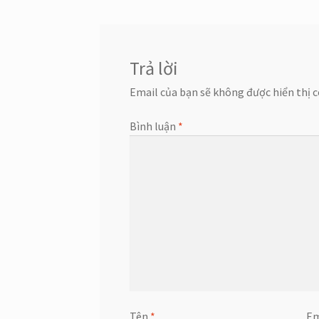
bài
viết
Trả lời
Email của bạn sẽ không được hiển thị c
Bình luận
*
Tên
*
Em