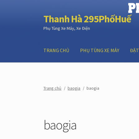
Thanh Hà 295PhốHuế
Đi
Chuyển
đến
đến
Phụ Tùng Xe Máy, Xe Điện
Điều
nội
hướng
dung
TRANG CHỦ
PHỤ TÙNG XE MÁY
ĐẶT
Trang chủ
ĐẶT HÀNG
GIỎ HÀNG
LIÊN HỆ
Trang chủ
/
baogia
/
baogia
baogia