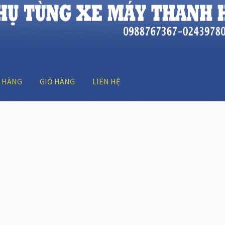
 HÀNG
GIỎ HÀNG
LIÊN HỆ