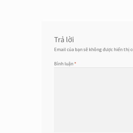
hướng
bài
viết
Trả lời
Email của bạn sẽ không được hiển thị c
Bình luận
*