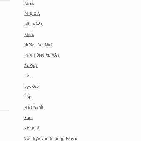
Khác
PHỤ GIA
Dầu Nhớt
Khác
Nước Làm Mát
PHỤ TÙNG XE MÁY
Ắc Quy
Còi
Lọc Gió
Lốp
Má Phanh
Săm
Vòng Bi
Vỏ nhựa chính hãng Honda