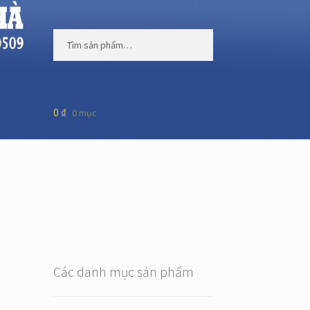
Tìm
Tìm
kiếm:
kiếm
0
₫
0 mục
Các danh mục sản phẩm